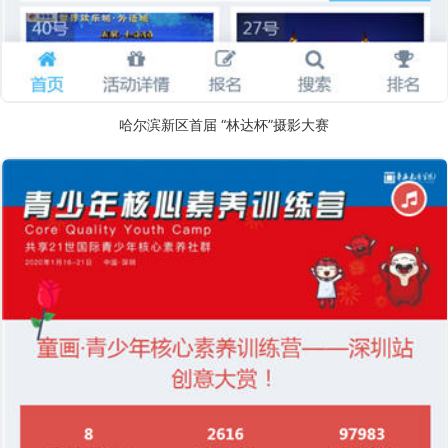
哈尔滨新区首届 “林达杯”摄影大赛