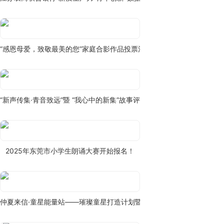
“感恩母爱，致敬最美的您”家庭合影作品投票活动
“新声传集·青音致远”暨 “我心中的新集”故事评选比赛
2025年东莞市小学生朗诵大赛开始报名！
仲夏来信·童星能量站——璀璨童星打造计划暨首届奥菜代言人选拔大赛