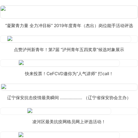
“凝聚青力量 全力冲目标” 2019年度青年（杰出）岗位能手活动评选
点赞泸州新青年！第7届 “泸州青年五四奖章”候选对象展示
快来投票！CeFCVD邀你为“人气讲师” 打call！
辽宁保安抗击疫情最美瞬间 .................. （辽宁省保安协会主办）
凌河区最美抗疫网格员网上评选活动！