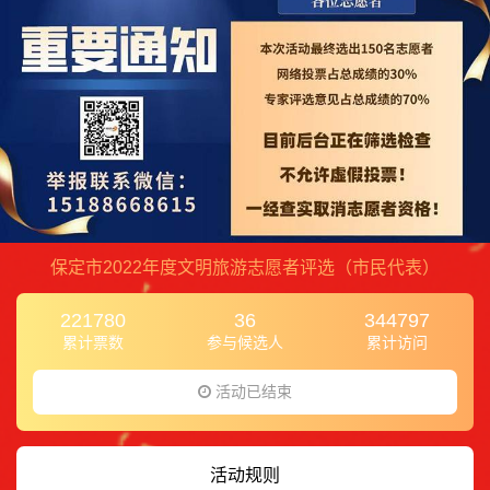
保定市2022年度文明旅游志愿者评选（市民代表）
221780
36
344797
累计票数
参与候选人
累计访问
活动已结束
活动规则