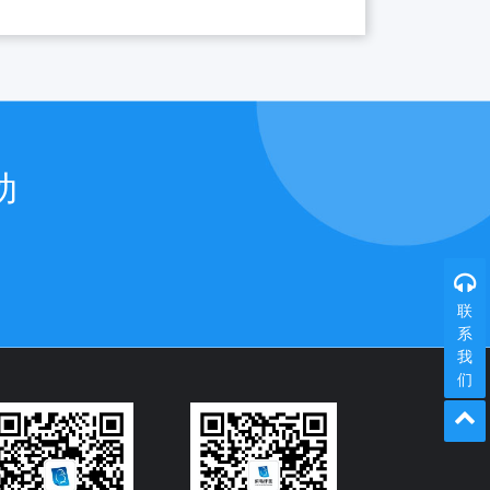
动
联
系
我
们