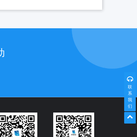
动
联
系
我
们