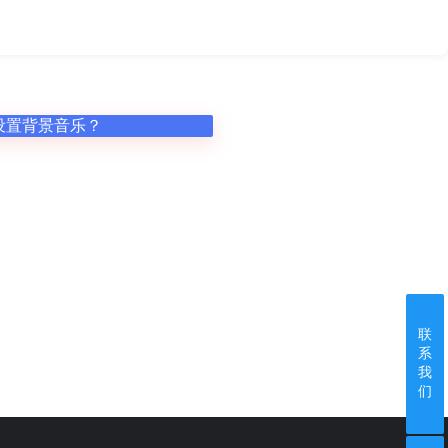
设置背景音乐？
动
联
系
我
们